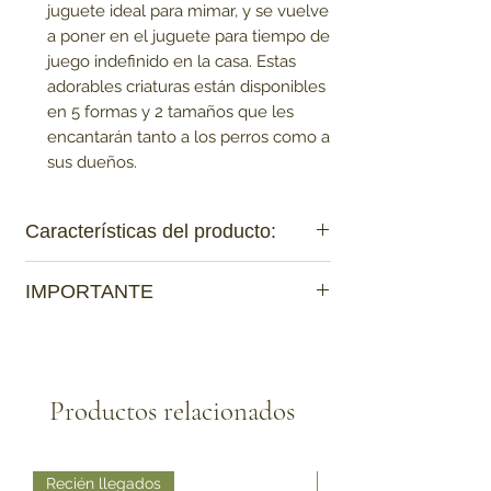
juguete ideal para mimar, y se vuelve
a poner en el juguete para tiempo de
juego indefinido en la casa. Estas
adorables criaturas están disponibles
en 5 formas y 2 tamaños que les
encantarán tanto a los perros como a
sus dueños.
Características del producto:
Squeaker extraíble para sesiones de
IMPORTANTE
juego tranquilo
Felpa suave que incita a mimos
Ten en cuenta que:
Divertido squeaker que incita a jugar
Los productos que sean de contacto
directo con la mascota
no tienen cambio
,
Productos relacionados
para así garantizar que no haya contagio
de enfermedades.
Recién llegados
Recién llegados