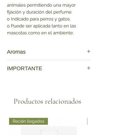
animales permitiendo una mayor
fijación y duración del perfume.
o Indicado para perros y gatos.
o Puede ser aplicada tanto en las
mascotas como en el ambiente.
Aromas
Bebé
IMPORTANTE
Lavanda
Petit
Ten en cuenta que:
Talc
Los productos que sean de contacto
L'amour
directo con la mascota
no tienen cambio
,
Fleur
Productos relacionados
para así garantizar que no haya contagio
de enfermedades.
Recién llegados
Recién llegados