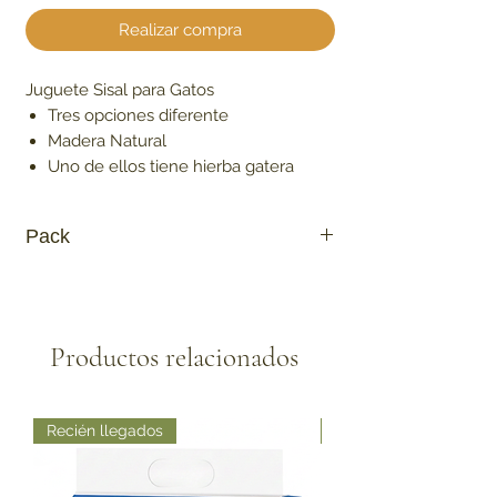
Realizar compra
Juguete Sisal para Gatos
Tres opciones diferente
Madera Natural
Uno de ellos tiene hierba gatera
Pack
Por Unidad
Productos relacionados
Recién llegados
Recién llegados