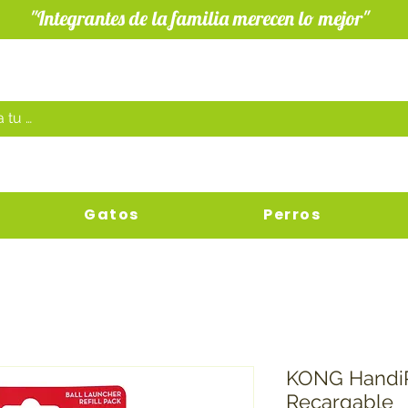
"Integrantes de la familia merecen lo mejor"
Gatos
Perros
KONG Handi
Recargable