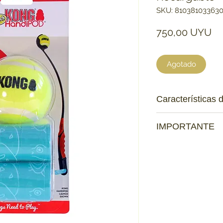
SKU: 81038103363
Pr
750,00 UYU
Agotado
Características 
¡Este juego inclu
IMPORTANTE
recolección de de
bolsas, y también
Ten en cuenta que:
su HandiPOD Lau
Los productos que se
Las bolsas de ca
mascota
no tienen
pueden manejar c
no haya contagio d
perro.
Las bolsas biode
asas para atar par
Pelota diseñada pa