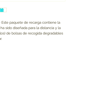
para ayudarla a r
distancia.
La pelota más p
largos para mante
Este paquete de recarga contiene la
y en movimiento.
 sido diseñada para la distancia y la
llos) de bolsas de recogida degradables
r.