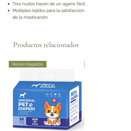
Tres nudos hacen de un agarre fácil.
Múltiples tejidos para la satisfacción
de la masticación.
Productos relacionados
Recién llegados
Recién llegados