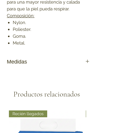
para una mayor
resistencia
y calada
para que la piel pueda respirar.
Composición
:
Nylon.
Poliester
.
Goma.
Metal.
Medidas
Medidas
P
M
G
Cuello
16cm
20cm
22cm
Productos relacionados
Pecho
18cm/25cm
22cm/31cm
30cm/43cm
Recién llegados
Recién llegados