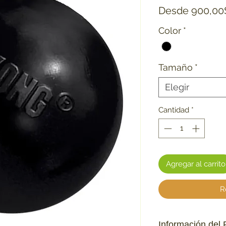
Desde
900,00
Color
*
Tamaño
*
Elegir
Cantidad
*
Agregar al carrito
R
Información del 