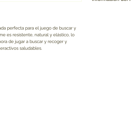
Pelota resisten
para jugar a bus
Resistente a las 
ada perfecta para el juego de buscar y
juego de forma s
es resistente, natural y elástico, lo
Made in the USA
hora de jugar a buscar y recoger y
Disponible en do
teractivos saludables.
Medium/Large