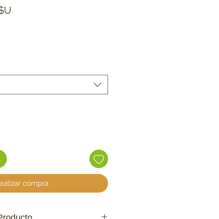
Precio de oferta
$U
ealizar compra
Producto