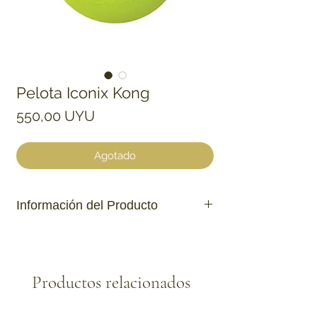
Pelota Iconix Kong
Precio
550,00 UYU
Agotado
Información del Producto
Doble textura para una masticación
variada.
Material duradero para una diversión
Productos relacionados
duradera.
Incluye chifle.
Diseñado para masticadores livianos a