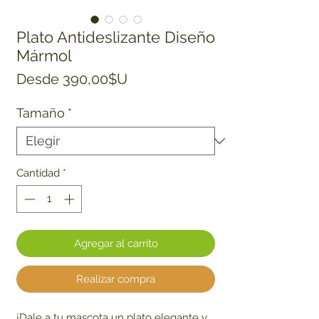
Plato Antideslizante Diseño
Mármol
Precio de oferta
Desde
390,00$U
Tamaño
*
Cantidad
*
Agregar al carrito
Realizar compra
¡Dale a tu mascota un plato elegante y