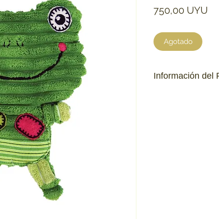
Pr
750,00 UYU
Agotado
Información del 
Capas reforzadas y 
Libre de tóxicos.
Sonido crinkle para