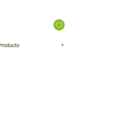
ecio
Producto
unidas
 mayor emoción y atracción.