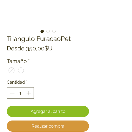
Triangulo FuracaoPet
Precio de oferta
Desde
350,00$U
Tamaño
*
Cantidad
*
Agregar al carrito
Realizar compra