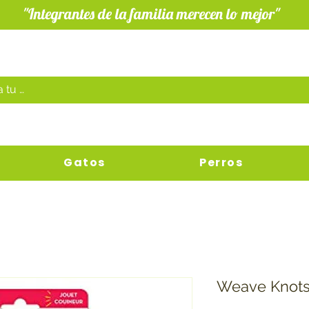
"Integrantes de la familia merecen lo mejor"
Gatos
Perros
Weave Knot