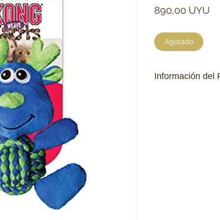
Pr
890,00 UYU
Agotado
Información del 
Diseñado para div
Cuerpo con nudos
dientes.
Ideal para el juego
Personajes simpát
Libre de material