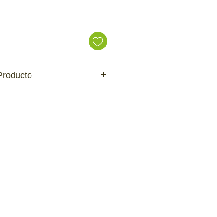
ecio
Producto
ersion de larga duración.
 de algodon ayuda a limpiar los
 interactivo o en solitario.
icos y originales.
es tóxicos.