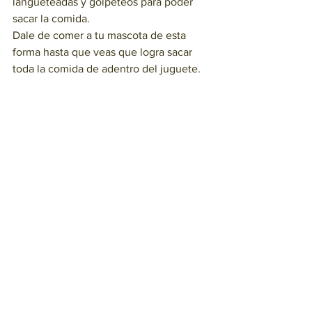
langueteadas y golpeteos para poder 
sacar la comida.   
Dale de comer a tu mascota de esta 
forma hasta que veas que logra sacar 
toda la comida de adentro del juguete. 
Listo! Tu perro es ahora un sabio del 
Kong y podes pasar a 
hacer 
preparaciones todavía más difíciles y 
desafiantes
 para que tu mascota este 
entretenida por mucho tiempo.  
Si tu perro ya es un pro, mira estas 
recetas Kong para perros avanzados y 
no te pierdas este artículo sobre 
tips 
para usar el Kong
 para perros de 50 
maneras diferentes! 
Adiestramiento