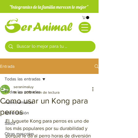
"Integrantes de la familia merecen lo mejor"
Entrada
Todas las entradas
seranimaluy
Todas las entradas
14 abr 2019
4 min de lectura
Como usar un Kong para
Adiestramiento
perros
Alimentación
El Juguete Kong para perros es uno de 
Salud
los más populares por su durabilidad y 
Otras mascotas
porque le da al perro horas de diversión 