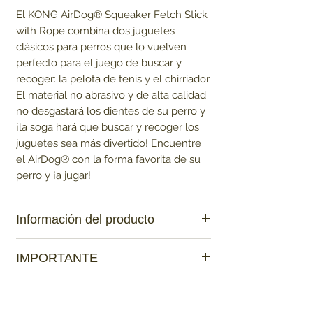
El KONG AirDog® Squeaker Fetch Stick
with Rope combina dos juguetes
clásicos para perros que lo vuelven
perfecto para el juego de buscar y
recoger: la pelota de tenis y el chirriador.
El material no abrasivo y de alta calidad
no desgastará los dientes de su perro y
¡la soga hará que buscar y recoger los
juguetes sea más divertido! Encuentre
el AirDog® con la forma favorita de su
perro y ¡a jugar!
Información del producto
Juguete para buscar y recoger de
IMPORTANTE
forma activa y saludable
Soga adicional para jugar a buscar y
Ten en cuenta que:
recoger, sostener el juguete y jalarlo
Los productos que sean de contacto
Material KONG Tennis no abrasivo que