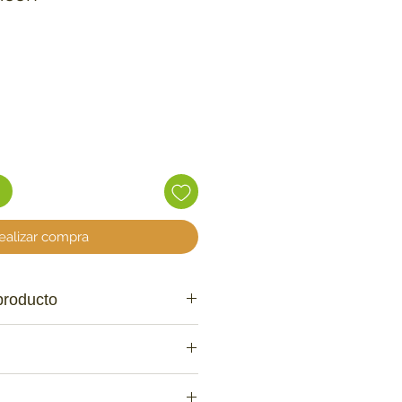
recio
ealizar compra
producto
lon + Bacon 100%
ga duración: ¿súper masticador?
ebones son más resistentes que
dultos de tamaño pequeños hasta
s y duran semanas.