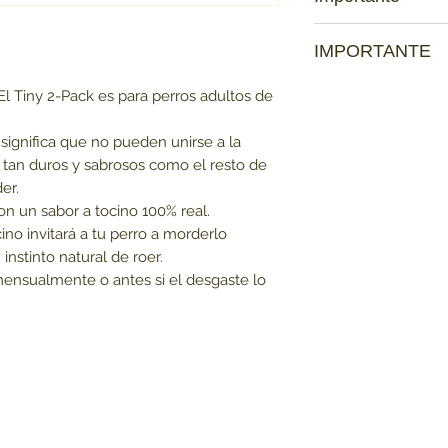
8kg
Tocino real Utili
Consejo de seguri
sabor. Confía en 
IMPORTANTE
supervisión con su 
distinguir la difer
Se recomienda una s
Fácil de recoger
Ten en cuenta que:
l Tiny 2-Pack es para perros adultos de
todos los juguetes p
Dental Chew está
Los productos que se
ni se dañen acciden
amigable con las
mascota
no tienen
ignifica que no pueden unirse a la
regularmente este a
pueda agarrarlos
no haya contagio d
 tan duros y sabrosos como el resto de
haya daños y deséch
Fabricado en Es
er.
Dado que es duro, 
obtenemos todo e
tenga dientes fuert
n un sabor a tocino 100% real.
con tu veterinario.
ino invitará a tu perro a morderlo
Es un juguete no una
instinto natural de roer.
sea ingerida.
ensualmente o antes si el desgaste lo