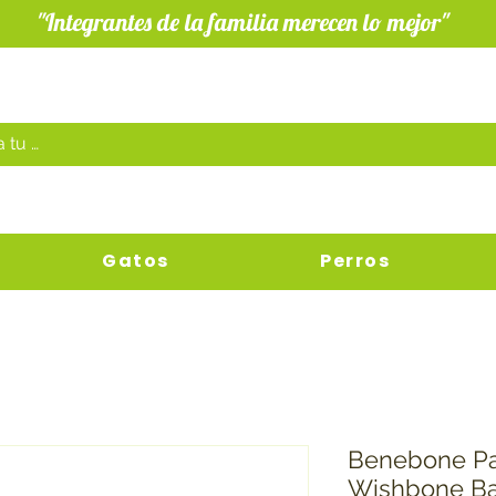
"Integrantes de la familia merecen lo mejor"
Gatos
Perros
Benebone Pa
Wishbone B