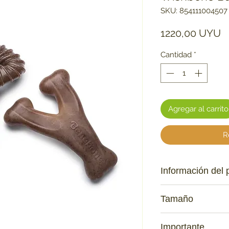
SKU: 854111004507
P
1220,00 UYU
Cantidad
*
Agregar al carrito
R
Información del 
Ingredientes: Ny
Tamaño
Duradero, de lar
Llévalo. Los Ben
Tiny: para perros a
los huesos reale
Importante