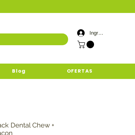
Ingresar / Registrar
Blog
OFERTAS
ck Dental Chew +
acon