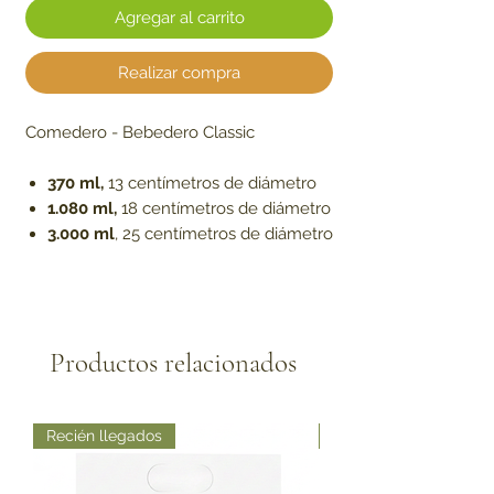
Agregar al carrito
Realizar compra
Comedero - Bebedero Classic
370 ml,
13 centímetros de diámetro
1.080 ml,
18 centímetros de diámetro
3.000 ml
, 25 centímetros de diámetro
Productos relacionados
Recién llegados
Recién llegados