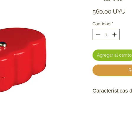
Pr
560,00 UYU
Cantidad
*
Agregar al carrito
R
Características 
Luz irresistible q
de caza natural
Con la forma típ
fácilmente
Provoca que el ga