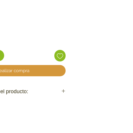
ecio
ealizar compra
del producto:
ue se mueve y despierta el instinto
ica de KONG para poder sujetarlo
to persiga la luz y se lance sobre