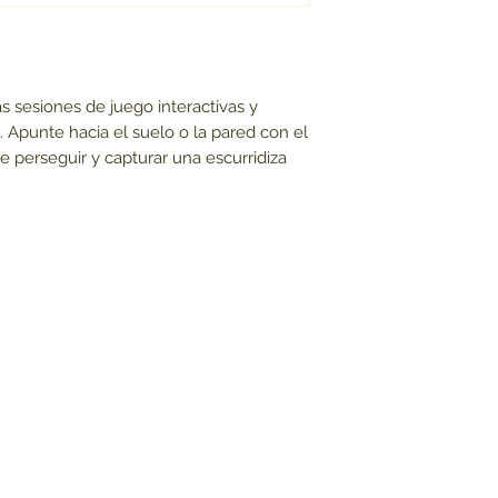
ella para un mome
Fomenta sesiones
Batería reemplaz
Cómodo clip para
as sesiones de juego interactivas y
s. Apunte hacia el suelo o la pared con el
e perseguir y capturar una escurridiza