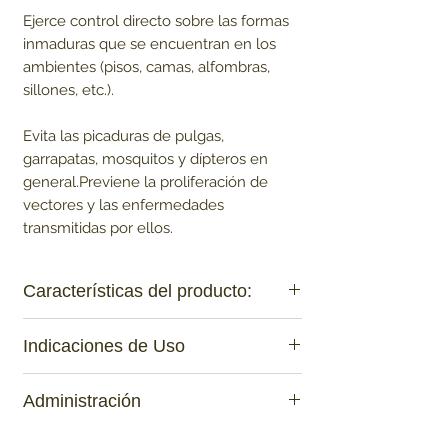
Ejerce control directo sobre las formas
inmaduras que se encuentran en los
ambientes (pisos, camas, alfombras,
sillones, etc.).
Evita las picaduras de pulgas,
garrapatas, mosquitos y dípteros en
general.Previene la proliferación de
vectores y las enfermedades
transmitidas por ellos.
Características del producto:
FÓRMULA:
Indicaciones de Uso
Cada 100 ml de producto contienen:
Imidacloprid 10,0 g
Para el control de pulgas, garrapatas,
Permetrina 40,0 g
Administración
mosquitos y las formas inmaduras de
Butóxido de piperonilo 3,0 g
cada uno de ellos, interrumpiendo sus
Piriproxifeno 10,0 g
Uso externo spot-on.