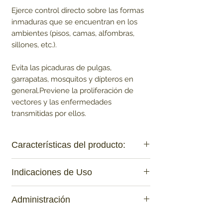
Ejerce control directo sobre las formas
inmaduras que se encuentran en los
ambientes (pisos, camas, alfombras,
sillones, etc.).
Evita las picaduras de pulgas,
garrapatas, mosquitos y dípteros en
general.Previene la proliferación de
vectores y las enfermedades
transmitidas por ellos.
Características del producto:
FÓRMULA:
Indicaciones de Uso
Cada 100 ml de producto contienen:
Imidacloprid 10,0 g
Para el control de pulgas, garrapatas,
Permetrina 40,0 g
Administración
mosquitos y las formas inmaduras de
Butóxido de piperonilo 3,0 g
cada uno de ellos, interrumpiendo sus
Piriproxifeno 10,0 g
Uso externo spot-on.