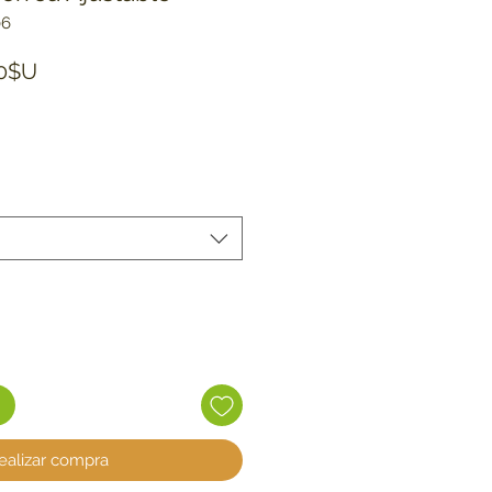
06
Precio de oferta
00$U
ealizar compra