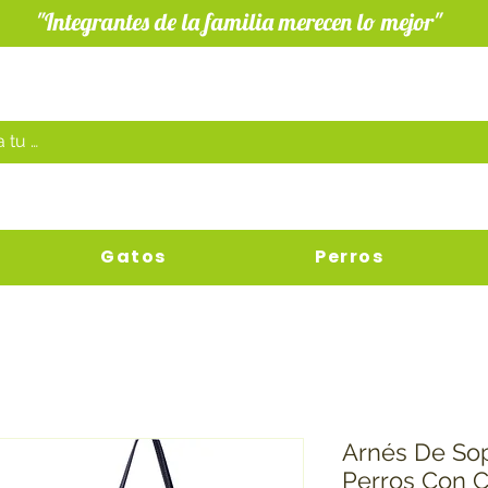
"Integrantes de la familia merecen lo mejor"
Gatos
Perros
Arnés De So
Perros Con C