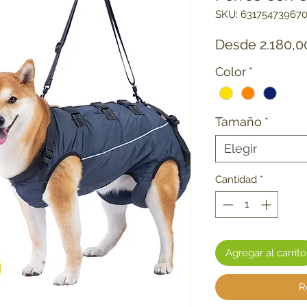
SKU: 63175473967
Desde
2.180,
Color
*
Tamaño
*
Elegir
Cantidad
*
Agregar al carrito
R